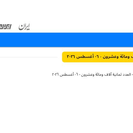
ة وعشرون - ٠٦ أغسطس ٢٠٢٦